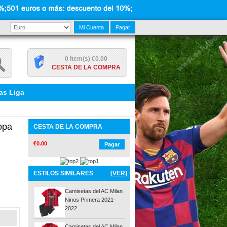
Mi Cuenta
Pagar
0 Item(s) €0.00
CESTA DE LA COMPRA
as Liga
opa
CESTA DE LA COMPRA
€0.00
Pagar
ESTILOS SIMILARES
[VER]
Camisetas del AC Milan
Ninos Primera 2021-
2022
Camisetas del AC Milan