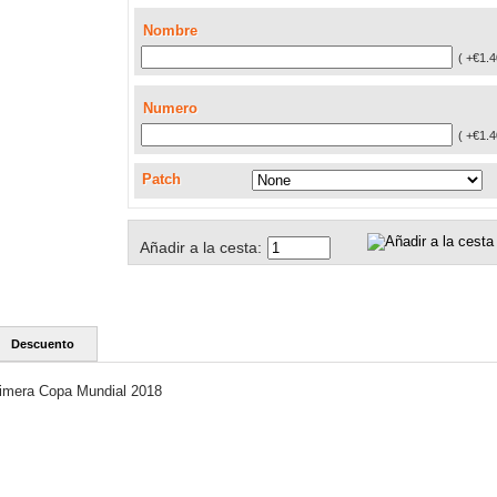
Nombre
( +€1.4
Numero
( +€1.4
Patch
Añadir a la cesta:
Descuento
imera Copa Mundial 2018