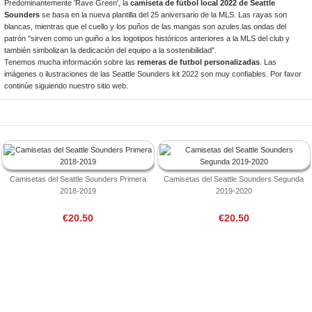
Predominantemente 'Rave Green', la
camiseta de fútbol local 2022 de Seattle
Sounders
se basa en la nueva plantilla del 25 aniversario de la MLS. Las rayas son
blancas, mientras que el cuello y los puños de las mangas son azules.las ondas del
patrón "sirven como un guiño a los logotipos históricos anteriores a la MLS del club y
también simbolizan la dedicación del equipo a la sostenibilidad".
Tenemos mucha información sobre las
remeras de futbol personalizadas
. Las
imágenes o ilustraciones de las Seattle Sounders kit 2022 son muy confiables. Por favor
continúe siguiendo nuestro sitio web.
Camisetas del Seattle Sounders Primera
Camisetas del Seattle Sounders Segunda
2018-2019
2019-2020
€20.50
€20.50