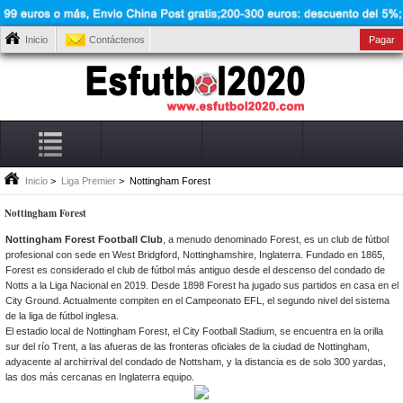
Inicio
Contáctenos
Pagar
Inicio
>
Liga Premier
> Nottingham Forest
Nottingham Forest
Nottingham Forest Football Club
, a menudo denominado Forest, es un club de fútbol
profesional con sede en West Bridgford, Nottinghamshire, Inglaterra. Fundado en 1865,
Forest es considerado el club de fútbol más antiguo desde el descenso del condado de
Notts a la Liga Nacional en 2019. Desde 1898 Forest ha jugado sus partidos en casa en el
City Ground. Actualmente compiten en el Campeonato EFL, el segundo nivel del sistema
de la liga de fútbol inglesa.
El estadio local de Nottingham Forest, el City Football Stadium, se encuentra en la orilla
sur del río Trent, a las afueras de las fronteras oficiales de la ciudad de Nottingham,
adyacente al archirrival del condado de Nottsham, y la distancia es de solo 300 yardas,
las dos más cercanas en Inglaterra equipo.