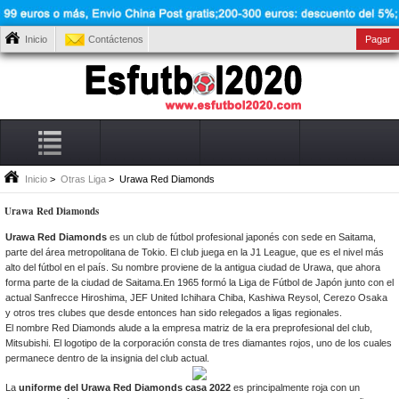
Inicio
Contáctenos
Pagar
Inicio
>
Otras Liga
> Urawa Red Diamonds
Urawa Red Diamonds
Urawa Red Diamonds
es un club de fútbol profesional japonés con sede en Saitama,
parte del área metropolitana de Tokio. El club juega en la J1 League, que es el nivel más
alto del fútbol en el país. Su nombre proviene de la antigua ciudad de Urawa, que ahora
forma parte de la ciudad de Saitama.En 1965 formó la Liga de Fútbol de Japón junto con el
actual Sanfrecce Hiroshima, JEF United Ichihara Chiba, Kashiwa Reysol, Cerezo Osaka
y otros tres clubes que desde entonces han sido relegados a ligas regionales.
El nombre Red Diamonds alude a la empresa matriz de la era preprofesional del club,
Mitsubishi. El logotipo de la corporación consta de tres diamantes rojos, uno de los cuales
permanece dentro de la insignia del club actual.
La
uniforme del Urawa Red Diamonds casa 2022
es principalmente roja con un