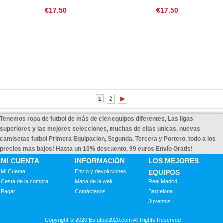
€17.50
€17.50
2
▶
1
Tenemos ropa de futbol de más de cien equipos diferentes, Las ligas
superiores y las mejores selecciones, muchas de ellas unicas, nuevas
camisetas futbol Primera Equipacion, Segunda, Tercera y Portero, todo a los
precios mas bajos! Hasta un 10% descuento, 99 euros Envío Gratis!
MI CUENTA
INFORMACIÓN
LOS MEJORES
Mi Cuenta
Envío y devoluciones
EQUIPOS
Cesta de la compra
Mapa de la web
Real Madrid
Pagar
Contáctenos
Barcelona
Juventus
Copyright © 2020 Esfutbol2020.com All Rights Reserved