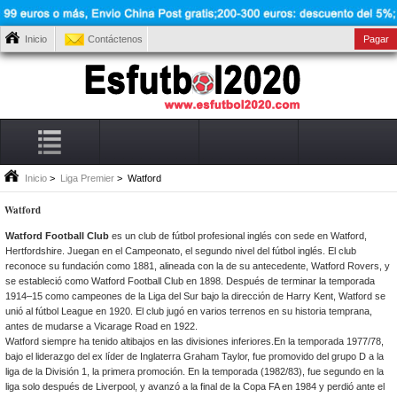
Inicio
Contáctenos
Pagar
Inicio
>
Liga Premier
> Watford
Watford
Watford Football Club
es un club de fútbol profesional inglés con sede en Watford,
Hertfordshire. Juegan en el Campeonato, el segundo nivel del fútbol inglés. El club
reconoce su fundación como 1881, alineada con la de su antecedente, Watford Rovers, y
se estableció como Watford Football Club en 1898. Después de terminar la temporada
1914–15 como campeones de la Liga del Sur bajo la dirección de Harry Kent, Watford se
unió al fútbol League en 1920. El club jugó en varios terrenos en su historia temprana,
antes de mudarse a Vicarage Road en 1922.
Watford siempre ha tenido altibajos en las divisiones inferiores.En la temporada 1977/78,
bajo el liderazgo del ex líder de Inglaterra Graham Taylor, fue promovido del grupo D a la
liga de la División 1, la primera promoción. En la temporada (1982/83), fue segundo en la
liga solo después de Liverpool, y avanzó a la final de la Copa FA en 1984 y perdió ante el