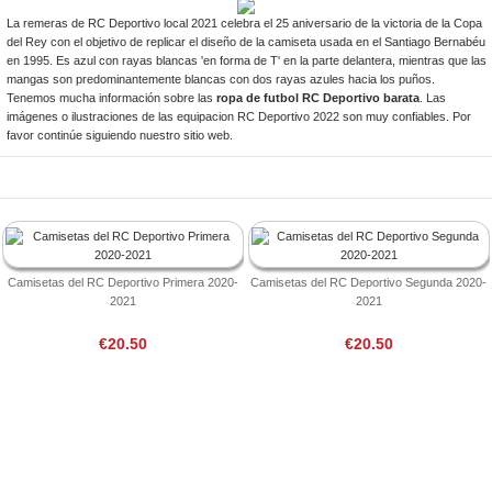
La remeras de RC Deportivo local 2021 celebra el 25 aniversario de la victoria de la Copa
del Rey con el objetivo de replicar el diseño de la camiseta usada en el Santiago Bernabéu
en 1995. Es azul con rayas blancas 'en forma de T' en la parte delantera, mientras que las
mangas son predominantemente blancas con dos rayas azules hacia los puños.
Tenemos mucha información sobre las
ropa de futbol RC Deportivo barata
. Las
imágenes o ilustraciones de las equipacion RC Deportivo 2022 son muy confiables. Por
favor continúe siguiendo nuestro sitio web.
Camisetas del RC Deportivo Primera 2020-
Camisetas del RC Deportivo Segunda 2020-
2021
2021
€20.50
€20.50