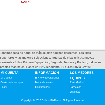
€20.50
Tenemos ropa de futbol de más de cien equipos diferentes, Las ligas
superiores y las mejores selecciones, muchas de ellas unicas, nuevas
camisetas futbol Primera Equipacion, Segunda, Tercera y Portero, todo a los
precios mas bajos! Hasta un 10% descuento, 99 euros Envío Gratis!
MI CUENTA
INFORMACIÓN
LOS MEJORES
Mi Cuenta
Envío y devoluciones
EQUIPOS
Cesta de la compra
Mapa de la web
Real Madrid
Pagar
Contáctenos
Barcelona
Juventus
Copyright © 2020 Esfutbol2020.com All Rights Reserved