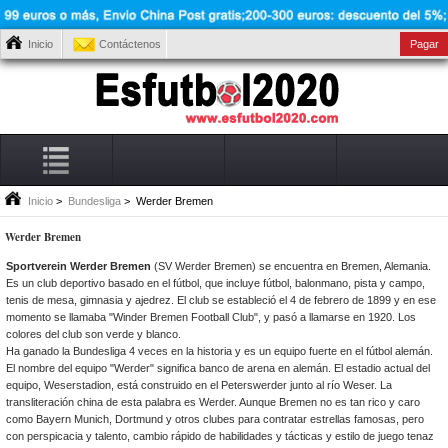
Inicio
Contáctenos
Pagar
Inicio
>
Bundesliga
> Werder Bremen
Werder Bremen
Sportverein Werder Bremen
(SV Werder Bremen) se encuentra en Bremen, Alemania.
Es un club deportivo basado en el fútbol, ​​que incluye fútbol, ​​balonmano, pista y campo,
tenis de mesa, gimnasia y ajedrez. El club se estableció el 4 de febrero de 1899 y en ese
momento se llamaba "Winder Bremen Football Club", y pasó a llamarse en 1920. Los
colores del club son verde y blanco.
Ha ganado la Bundesliga 4 veces en la historia y es un equipo fuerte en el fútbol alemán.
El nombre del equipo "Werder" significa banco de arena en alemán. El estadio actual del
equipo, Weserstadion, está construido en el Peterswerder junto al río Weser. La
transliteración china de esta palabra es Werder. Aunque Bremen no es tan rico y caro
como Bayern Munich, Dortmund y otros clubes para contratar estrellas famosas, pero
con perspicacia y talento, cambio rápido de habilidades y tácticas y estilo de juego tenaz