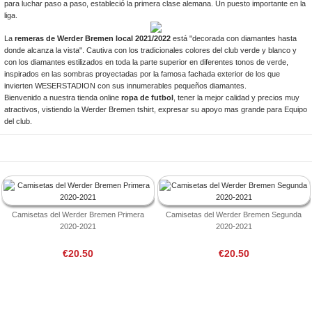
para luchar paso a paso, estableció la primera clase alemana. Un puesto importante en la
liga.
La
remeras de Werder Bremen local 2021/2022
está "decorada con diamantes hasta
donde alcanza la vista". Cautiva con los tradicionales colores del club verde y blanco y
con los diamantes estilizados en toda la parte superior en diferentes tonos de verde,
inspirados en las sombras proyectadas por la famosa fachada exterior de los que
invierten WESERSTADION con sus innumerables pequeños diamantes.
Bienvenido a nuestra tienda online
ropa de futbol
, tener la mejor calidad y precios muy
atractivos, vistiendo la Werder Bremen tshirt, expresar su apoyo mas grande para Equipo
del club.
Camisetas del Werder Bremen Primera
Camisetas del Werder Bremen Segunda
2020-2021
2020-2021
€20.50
€20.50