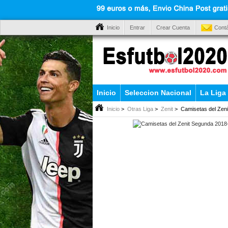
Inicio
Entrar
Crear Cuenta
Cont
Inicio
Seleccion Nacional
La Liga
Inicio
>
Otras Liga
>
Zenit
> Camisetas del Zen