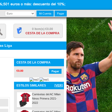
Mi Cuenta
Pagar
0 Item(s) €0.00
CESTA DE LA COMPRA
as Liga
CESTA DE LA COMPRA
€0.00
Pagar
ESTILOS SIMILARES
[VER]
Camisetas del AC Milan
Ninos Primera 2021-
2022
Camisetas del AC Milan