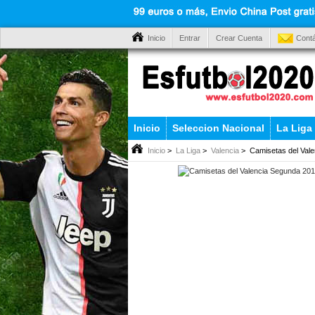
Inicio
Entrar
Crear Cuenta
Cont
Inicio
Seleccion Nacional
La Liga
Inicio
>
La Liga
>
Valencia
> Camisetas del Val