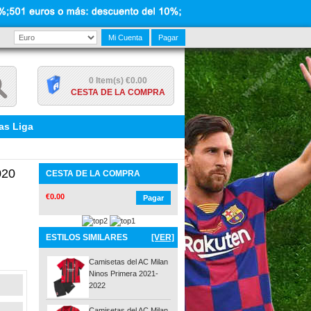
Mi Cuenta
Pagar
0 Item(s) €0.00
CESTA DE LA COMPRA
as Liga
020
CESTA DE LA COMPRA
€0.00
Pagar
ESTILOS SIMILARES
[VER]
Camisetas del AC Milan
Ninos Primera 2021-
2022
Camisetas del AC Milan