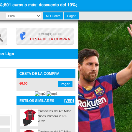
Mi Cuenta
Pagar
0 Item(s) €0.00
CESTA DE LA COMPRA
as Liga
CESTA DE LA COMPRA
€0.00
Pagar
ESTILOS SIMILARES
[VER]
Camisetas del AC Milan
Ninos Primera 2021-
2022
Camisetas del AC Milan