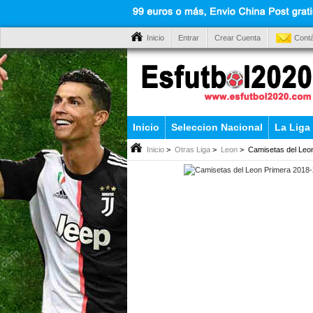
Inicio
Entrar
Crear Cuenta
Cont
Inicio
Seleccion Nacional
La Liga
Inicio
>
Otras Liga
>
Leon
> Camisetas del Leo