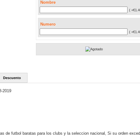
Nombre
( +€1.4
Numero
( +€1.4
Descuento
8-2019
s de futbol baratas para los clubs y la seleccion nacional, Si su orden exce