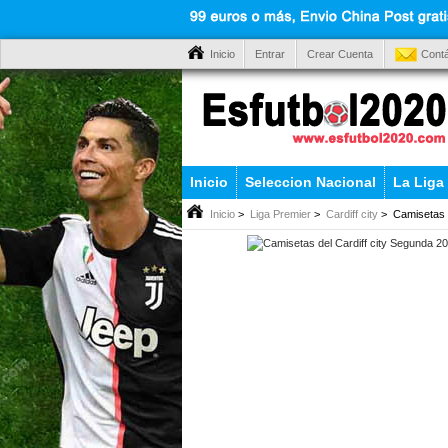
Inicio
Entrar
Crear Cuenta
Cont
Inicio
Seleccion Nacional
La Liga
Inicio
>
Liga Premier
>
Cardiff city
> Camisetas d