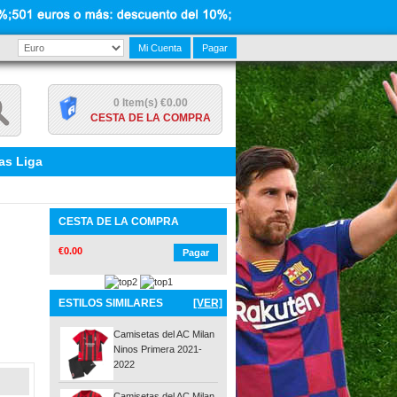
Mi Cuenta
Pagar
0 Item(s) €0.00
CESTA DE LA COMPRA
as Liga
CESTA DE LA COMPRA
€0.00
Pagar
ESTILOS SIMILARES
[VER]
Camisetas del AC Milan
Ninos Primera 2021-
2022
Camisetas del AC Milan