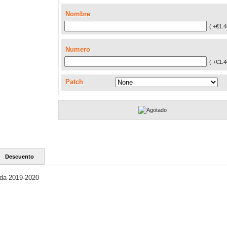
Nombre
( +€1.4
Numero
( +€1.4
Patch
Descuento
nda 2019-2020