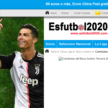
Inicio
Entrar
Crear Cuenta
Cont
Inicio
Seleccion Nacional
La Liga
Inicio
>
Otras Liga
>
Boca Juniors
> Camisetas 