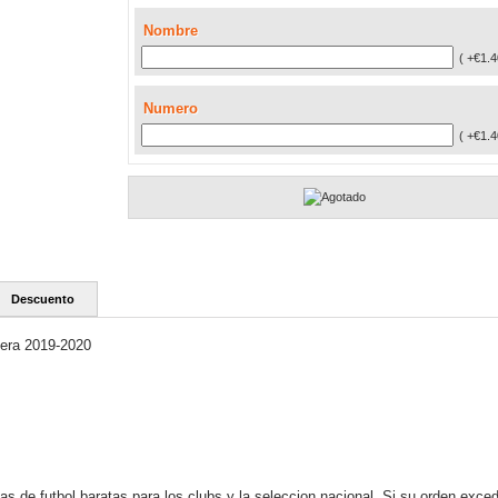
Nombre
( +€1.4
Numero
( +€1.4
Descuento
era 2019-2020
s de futbol baratas para los clubs y la seleccion nacional, Si su orden exce