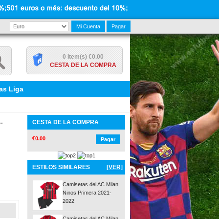
Mi Cuenta
Pagar
0 Item(s) €0.00
CESTA DE LA COMPRA
as Liga
-
CESTA DE LA COMPRA
€0.00
Pagar
ESTILOS SIMILARES
[VER]
Camisetas del AC Milan
Ninos Primera 2021-
2022
Camisetas del AC Milan