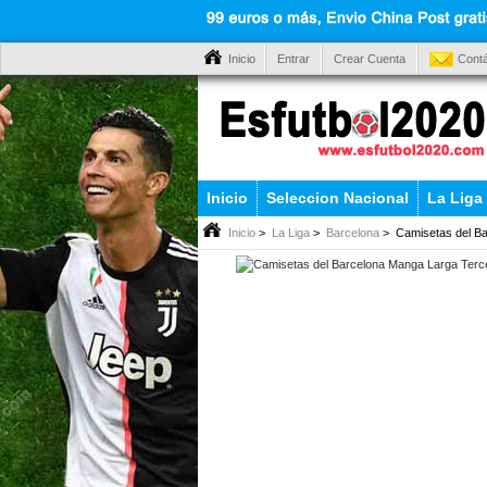
Inicio
Entrar
Crear Cuenta
Cont
Inicio
Seleccion Nacional
La Liga
Inicio
>
La Liga
>
Barcelona
> Camisetas del Ba