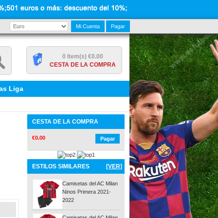
Mi Cuenta
Pagar
0 Item(s) €0.00
CESTA DE LA COMPRA
as Liga
CESTA DE LA COMPRA
€0.00
Pagar
ESTILOS SIMILARES
[VER]
Camisetas del AC Milan
Ninos Primera 2021-
2022
Camisetas del AC Milan