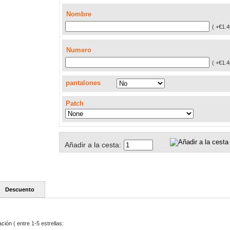
Nombre
( +€1.4
Numero
( +€1.4
pantalones
Patch
Añadir a la cesta:
Descuento
ación ( entre 1-5 estrellas: