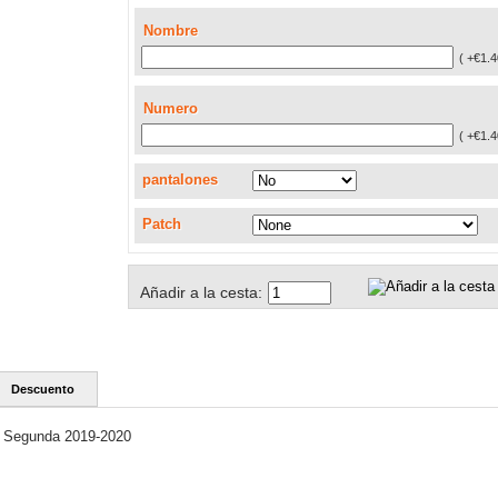
Nombre
( +€1.4
Numero
( +€1.4
pantalones
Patch
Añadir a la cesta:
Descuento
d Segunda 2019-2020