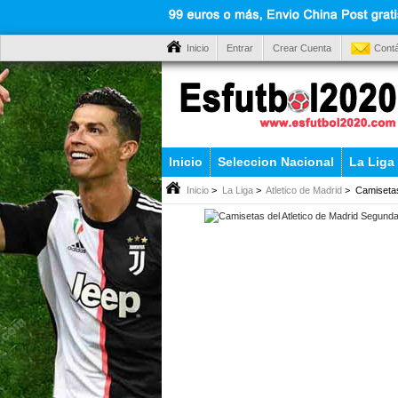
Inicio
Entrar
Crear Cuenta
Cont
Inicio
Seleccion Nacional
La Liga
Inicio
>
La Liga
>
Atletico de Madrid
> Camisetas 