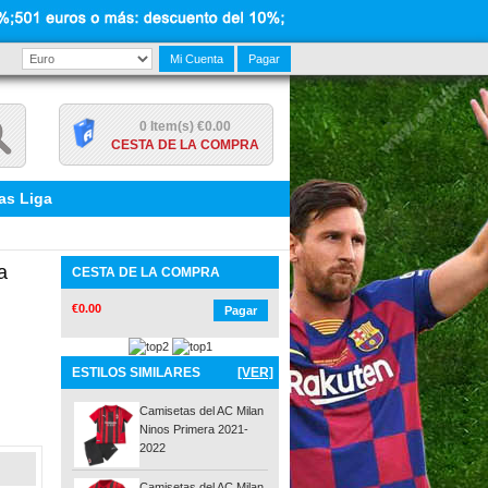
Mi Cuenta
Pagar
0 Item(s) €0.00
CESTA DE LA COMPRA
as Liga
a
CESTA DE LA COMPRA
€0.00
Pagar
ESTILOS SIMILARES
[VER]
Camisetas del AC Milan
Ninos Primera 2021-
2022
Camisetas del AC Milan