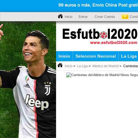
Inicio
Entrar
Crear Cuenta
Cont
Inicio
Seleccion Nacional
La Liga
Inicio
>
La Liga
>
Atletico de Madrid
> Camisetas 