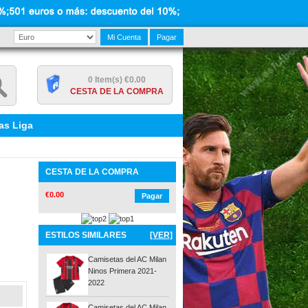
Mi Cuenta
Pagar
0 Item(s) €0.00
CESTA DE LA COMPRA
as Liga
CESTA DE LA COMPRA
€0.00
Pagar
ESTILOS SIMILARES
[VER]
Camisetas del AC Milan
Ninos Primera 2021-
2022
Camisetas del AC Milan