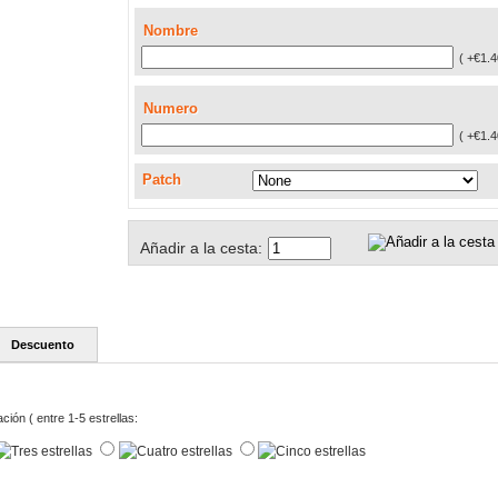
Nombre
( +€1.4
Numero
( +€1.4
Patch
Añadir a la cesta:
Descuento
ación ( entre 1-5 estrellas: