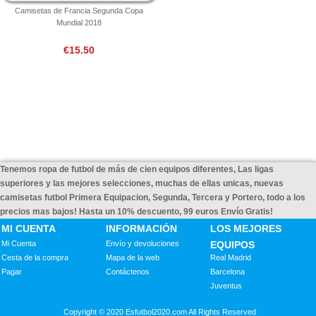
Camisetas de Francia Segunda Copa
Mundial 2018
€15.50
Tenemos ropa de futbol de más de cien equipos diferentes, Las ligas
superiores y las mejores selecciones, muchas de ellas unicas, nuevas
camisetas futbol Primera Equipacion, Segunda, Tercera y Portero, todo a los
precios mas bajos! Hasta un 10% descuento, 99 euros Envío Gratis!
MI CUENTA
INFORMACIÓN
LOS MEJORES
Mi Cuenta
Envío y devoluciones
EQUIPOS
Cesta de la compra
Mapa de la web
Real Madrid
Pagar
Contáctenos
Barcelona
Juventus
Copyright © 2020 Esfutbol2020.com All Rights Reserved