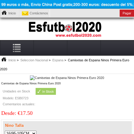
Inicio
Contáctenos
Pagar
Inicio
>
Seleccion Nacional
>
Espana
> Camisetas de Espana Ninos Primera Euro
2020
Camisetas de Espana Ninos Primera Euro 2020
Unidades en Stock
Modelo: ESB0723
Comentarios actuales:
Desde: €17.50
Nino Talla