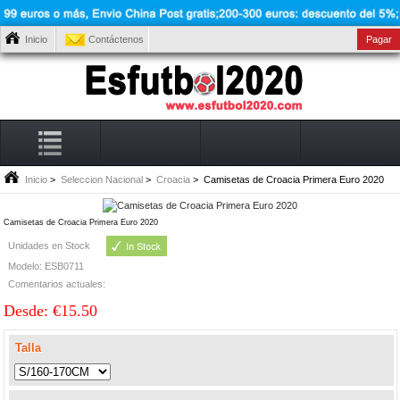
Inicio
Contáctenos
Pagar
Inicio
>
Seleccion Nacional
>
Croacia
> Camisetas de Croacia Primera Euro 2020
Camisetas de Croacia Primera Euro 2020
Unidades en Stock
Modelo: ESB0711
Comentarios actuales:
Desde: €15.50
Talla