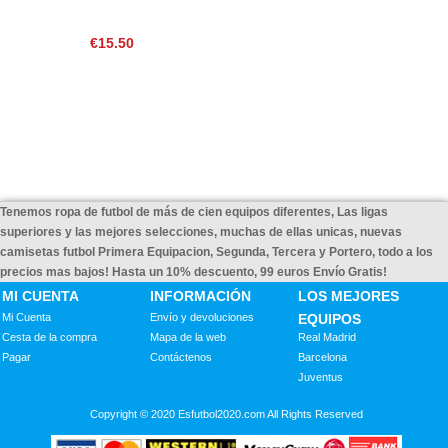
€15.50
Tenemos ropa de futbol de más de cien equipos diferentes, Las ligas
superiores y las mejores selecciones, muchas de ellas unicas, nuevas
camisetas futbol Primera Equipacion, Segunda, Tercera y Portero, todo a los
precios mas bajos! Hasta un 10% descuento, 99 euros Envío Gratis!
MI CUENTA
INFORMACIÓN
LOS MEJORES
Mi Cuenta
Envío y devoluciones
EQUIPOS
Cesta de la compra
Mapa de la web
Real Madrid
Pagar
Contáctenos
Barcelona
Juventus
Copyright © 2020 Esfutbol2020.com All Rights Reserved