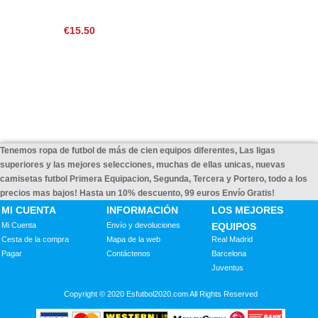
€15.50
Tenemos ropa de futbol de más de cien equipos diferentes, Las ligas
superiores y las mejores selecciones, muchas de ellas unicas, nuevas
camisetas futbol Primera Equipacion, Segunda, Tercera y Portero, todo a los
precios mas bajos! Hasta un 10% descuento, 99 euros Envío Gratis!
MI CUENTA
INFORMACIÓN
LOS MEJORES
Mi Cuenta
Envío y devoluciones
EQUIPOS
Cesta de la compra
Mapa de la web
Real Madrid
Pagar
Contáctenos
Barcelona
Juventus
Copyright © 2020 Esfutbol2020.com All Rights Reserved