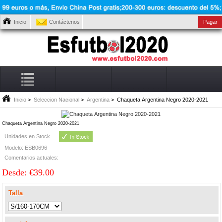
Inicio
Contáctenos
Pagar
Inicio
>
Seleccion Nacional
>
Argentina
> Chaqueta Argentina Negro 2020-2021
Chaqueta Argentina Negro 2020-2021
Unidades en Stock
Modelo: ESB0696
Comentarios actuales:
Desde: €39.00
Talla