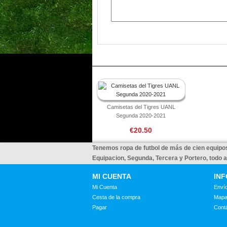
Camisetas del Tigres UANL
Segunda 2020-2021
€20.50
Tenemos ropa de futbol de más de cien equipos
Equipacion, Segunda, Tercera y Portero, todo 
MI CUENTA
IN
Mi Cuenta
Envío
Cesta de la compra
Mapa
Pagar
Cont