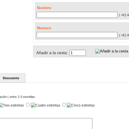
Nombre
( +€1.4
Numero
( +€1.4
Añadir a la cesta:
Descuento
ación ( entre 1-5 estrellas: