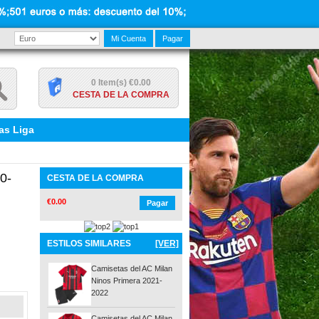
Mi Cuenta
Pagar
0 Item(s) €0.00
CESTA DE LA COMPRA
as Liga
0-
CESTA DE LA COMPRA
€0.00
Pagar
ESTILOS SIMILARES
[VER]
Camisetas del AC Milan
Ninos Primera 2021-
2022
Camisetas del AC Milan