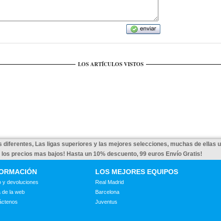
LOS ARTÍCULOS VISTOS
 diferentes, Las ligas superiores y las mejores selecciones, muchas de ellas 
a los precios mas bajos! Hasta un 10% descuento, 99 euros Envío Gratis!
FORMACIÓN
LOS MEJORES EQUIPOS
 y devoluciones
Real Madrid
 de la web
Barcelona
áctenos
Juventus