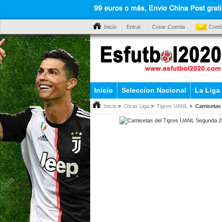
Inicio
Entrar
Crear Cuenta
Cont
Inicio
Seleccion Nacional
La Liga
Inicio
>
Otras Liga
>
Tigres UANL
> Camisetas 