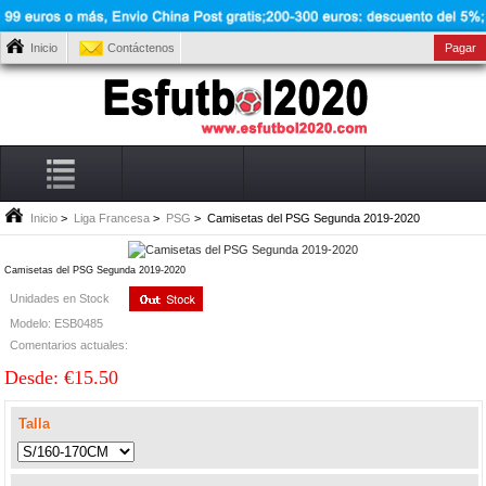
Inicio
Contáctenos
Pagar
Inicio
>
Liga Francesa
>
PSG
> Camisetas del PSG Segunda 2019-2020
Camisetas del PSG Segunda 2019-2020
Unidades en Stock
Modelo: ESB0485
Comentarios actuales:
Desde: €15.50
Talla