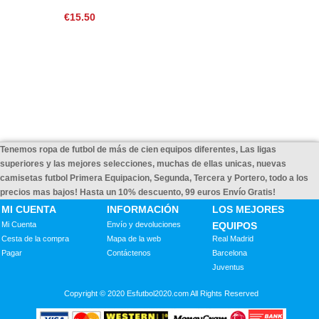
€15.50
Tenemos ropa de futbol de más de cien equipos diferentes, Las ligas
superiores y las mejores selecciones, muchas de ellas unicas, nuevas
camisetas futbol Primera Equipacion, Segunda, Tercera y Portero, todo a los
precios mas bajos! Hasta un 10% descuento, 99 euros Envío Gratis!
MI CUENTA
INFORMACIÓN
LOS MEJORES
Mi Cuenta
Envío y devoluciones
EQUIPOS
Cesta de la compra
Mapa de la web
Real Madrid
Pagar
Contáctenos
Barcelona
Juventus
Copyright © 2020 Esfutbol2020.com All Rights Reserved