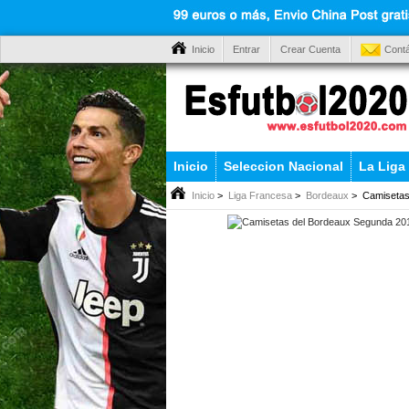
Inicio
Entrar
Crear Cuenta
Cont
Inicio
Seleccion Nacional
La Liga
Inicio
>
Liga Francesa
>
Bordeaux
> Camisetas