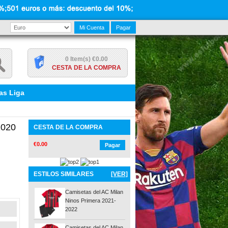
Mi Cuenta
Pagar
0 Item(s) €0.00
CESTA DE LA COMPRA
as Liga
2020
CESTA DE LA COMPRA
€0.00
Pagar
ESTILOS SIMILARES
[VER]
Camisetas del AC Milan
Ninos Primera 2021-
2022
Camisetas del AC Milan