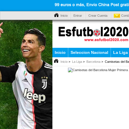
Inicio
Entrar
Crear Cuenta
Cont
Inicio
Seleccion Nacional
La Liga
Inicio
>
La Liga
>
Barcelona
> Camisetas del Ba