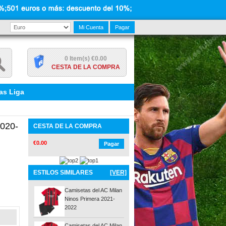
Mi Cuenta
Pagar
0 Item(s) €0.00
CESTA DE LA COMPRA
as Liga
2020-
CESTA DE LA COMPRA
€0.00
Pagar
ESTILOS SIMILARES
[VER]
Camisetas del AC Milan
Ninos Primera 2021-
2022
Camisetas del AC Milan