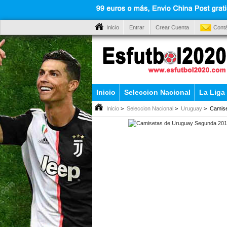
Inicio
Entrar
Crear Cuenta
Cont
Inicio
Seleccion Nacional
La Liga
Inicio
>
Seleccion Nacional
>
Uruguay
> Camise