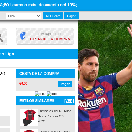
Mi Cuenta
Pagar
0 Item(s) €0.00
CESTA DE LA COMPRA
as Liga
20
CESTA DE LA COMPRA
€0.00
Pagar
ESTILOS SIMILARES
[VER]
Camisetas del AC Milan
Ninos Primera 2021-
2022
Camisetas del AC Milan