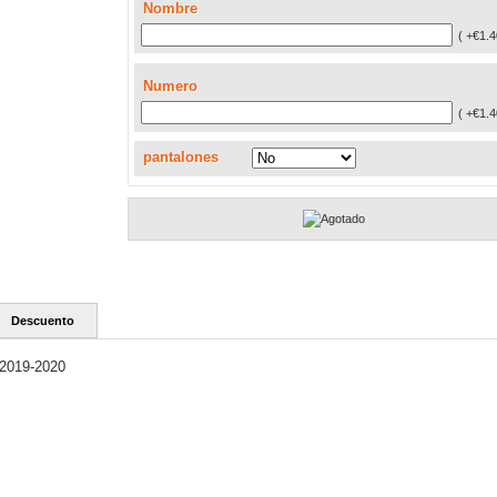
Nombre
( +€1.4
Numero
( +€1.4
pantalones
Descuento
2019-2020