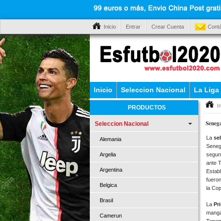
Inicio
Entrar
Crear Cuenta
Cont
Inicio
Seleccion Nacional
La Liga
I
PRODUCTOS
Seneg
Seleccion Nacional
La
se
Alemania
Senega
segund
Argelia
ante T
Argentina
Establ
fueron
Belgica
la Cop
Brasil
La
Pr
mangas
Camerun
Tenem