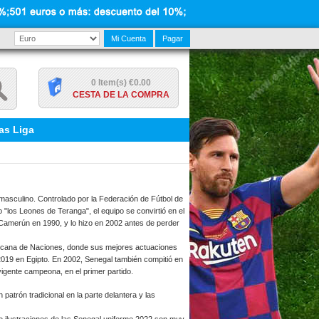
Mi Cuenta
Pagar
0 Item(s) €0.00
CESTA DE LA COMPRA
as Liga
 masculino. Controlado por la Federación de Fútbol de
"los Leones de Teranga", el equipo se convirtió en el
 Camerún en 1990, y lo hizo en 2002 antes de perder
Africana de Naciones, donde sus mejores actuaciones
2019 en Egipto. En 2002, Senegal también compitió en
vigente campeona, en el primer partido.
patrón tradicional en la parte delantera y las
o ilustraciones de las Senegal uniforme 2022 son muy