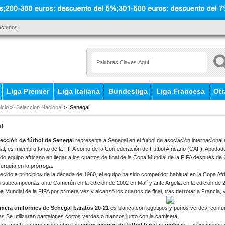
áctenos
Liga Premier
Liga Italiana
Bundesliga
Liga Francesa
Otr
nicio
>
Seleccion Nacional
> Senegal
al
lección de fútbol de Senegal
representa a Senegal en el fútbol de asociación internacional
l, es miembro tanto de la FIFA como de la Confederación de Fútbol Africano (CAF). Apodado 
o equipo africano en llegar a los cuartos de final de la Copa Mundial de la FIFA después de
urquía en la prórroga.
ecido a principios de la década de 1960, el equipo ha sido competidor habitual en la Copa 
 subcampeonas ante Camerún en la edición de 2002 en Malí y ante Argelia en la edición de 
a Mundial de la FIFA por primera vez y alcanzó los cuartos de final, tras derrotar a Francia, 
imera uniformes de Senegal baratos 20-21
es blanca con logotipos y puños verdes, con un 
.Se utilizarán pantalones cortos verdes o blancos junto con la camiseta.
os mucha información sobre las
equipaciones de futbol baratas replicas
. Las imágenes 