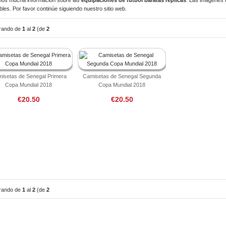
bles. Por favor continúe siguiendo nuestro sitio web.
rando de
1
al
2
(de
2
uctos)
isetas de Senegal Primera
Camisetas de Senegal Segunda
Copa Mundial 2018
Copa Mundial 2018
€20.50
€20.50
rando de
1
al
2
(de
2
uctos)