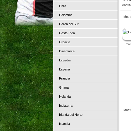
confia
Chile
Colombia
Most
prod
Corea del Sur
Costa Rica
Croacia
Cam
Dinamarca
Ecuador
Espana
Francia
Ghana
Holanda
Inglaterra
Most
Irlanda del Norte
prod
Islandia