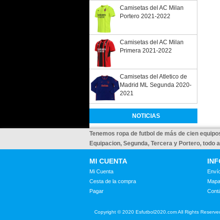
Camisetas del AC Milan
Portero 2021-2022
Camisetas del AC Milan
Primera 2021-2022
Camisetas del Atletico de
Madrid ML Segunda 2020-
2021
NOTICIAS
Tenemos ropa de futbol de más de cien equipos
Equipacion, Segunda, Tercera y Portero, todo 
MI CUENTA
IN
Mi Cuenta
Envío
Cesta de la compra
Mapa
Pagar
Cont
Copyright © 2020 Esfutbol2020.com All Rights Reserve