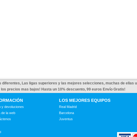
 diferentes, Las ligas superiores y las mejores selecciones, muchas de ellas 
a los precios mas bajos! Hasta un 10% descuento, 99 euros Envío Gratis!
FORMACIÓN
LOS MEJORES EQUIPOS
 y devoluciones
Real Madrid
 de la web
Barcelona
áctenos
Juventus
d