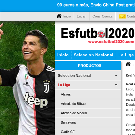
Inicio
Entrar
Crear Cuenta
Cont
Inicio
Seleccion Nacional
La Liga
I
PRODUCTOS
Real V
Seleccion Nacional
Real 
La Liga
León, 
titula
Alaves
para 2
Athletic de Bilbao
Desde
es el 
Atletico de Madrid
en la 
Barcelona
Creada
tono d
Cadiz CF
Tenem