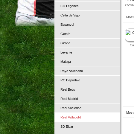
confia
CD Leganes
Celta de Vigo
Most
prod
Espanyol
Getafe
Girona
Ca
Levante
Malaga
Rayo Vallecano
RC Deportivo
Real Betis
Real Madrid
Real Sociedad
Most
Real Valladolid
prod
SD Eibar