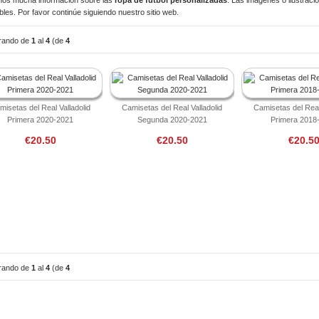
bles. Por favor continúe siguiendo nuestro sitio web.
rando de
1
al
4
(de
4
uctos)
misetas del Real Valladolid
Camisetas del Real Valladolid
Camisetas del Real
Primera 2020-2021
Segunda 2020-2021
Primera 2018
€20.50
€20.50
€20.5
rando de
1
al
4
(de
4
uctos)