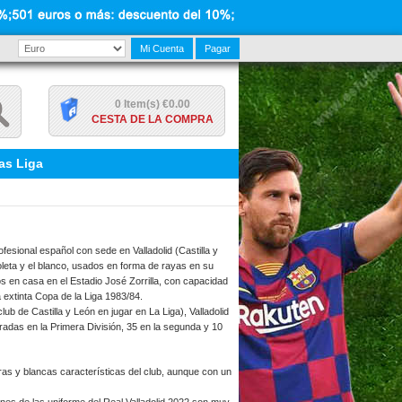
Mi Cuenta
Pagar
0 Item(s) €0.00
CESTA DE LA COMPRA
as Liga
rofesional español con sede en Valladolid (Castilla y
oleta y el blanco, usados en forma de rayas en su
os en casa en el Estadio José Zorrilla, con capacidad
 extinta Copa de la Liga 1983/84.
ub de Castilla y León en jugar en La Liga), Valladolid
oradas en la Primera División, 35 en la segunda y 10
ras y blancas características del club, aunque con un
ones de las uniforme del Real Valladolid 2022 son muy