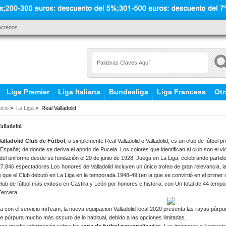
áctenos
Liga Premier
Liga Italiana
Bundesliga
Liga Francesa
Otr
nicio
>
La Liga
> Real Valladolid
alladolid
Valladolid Club de Fútbol
, o simplemente Real Valladolid o Valladolid, es un club de fútbol p
España) de donde se deriva el apodo de Pucela. Los colores que identifican al club son el vi
r del uniforme desde su fundación el 20 de junio de 1928. Juega en La Liga, celebrando partid
7.846 espectadores.Los honores de Valladolid incluyen un único trofeo de gran relevancia, la
 que el Club debutó en La Liga
en la temporada 1948-49 (en la que se convirtió en el primer cl
club de fútbol más exitoso en Castilla y León por honores e historia, con Un total de 44 temp
Tercera.
 con el servicio miTeam, la nueva equipacion Valladolid local 2020 presenta las rayas púrpu
e púrpura mucho más oscuro de lo habitual, debido a las opciones limitadas.
os mucha información sobre las
ropa de futbol personalizadas
. Las imágenes o ilustraci