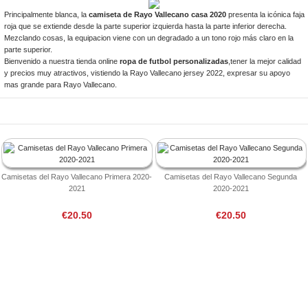
Principalmente blanca, la
camiseta de Rayo Vallecano casa 2020
presenta la icónica faja
roja que se extiende desde la parte superior izquierda hasta la parte inferior derecha.
Mezclando cosas, la equipacion viene con un degradado a un tono rojo más claro en la
parte superior.
Bienvenido a nuestra tienda online
ropa de futbol personalizadas
,tener la mejor calidad
y precios muy atractivos, vistiendo la Rayo Vallecano jersey 2022, expresar su apoyo
mas grande para Rayo Vallecano.
Camisetas del Rayo Vallecano Primera 2020-
Camisetas del Rayo Vallecano Segunda
2021
2020-2021
€20.50
€20.50