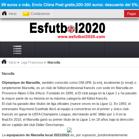
Inicio
Contáctenos
Pagar
Inicio
>
Liga Francesa
> Marsella
Marsella
Olympique de Marseille
, también conocido como OM (IPA: [o.ɛm], localmente [oˈɛmə]) o
simplemente Marsella, es un club de fútbol profesional francés con sede en Marsella en
Provence-Alpes-Côte d'Azur. Fundado en 1899, el El club juega en la Ligue 1 y ha pasado
la mayor parte de su historia en la máxima categoría del fútbol francés.
El club ha ganado diez títulos de liga oficiales (nueve veces en la Ligue 1). En 1993, el
entrenador Raymond Goethals llevó al equipo a convertirse en el primer y único club
francés en ganar la UEFA Champions League, derrotando al AC Milán por 1-0 en la
final.En 2010, el Marsella ganó su primer título de la Ligue 1 en 18 años bajo la dirección
del ex capitán del club Didier Deschamps.
La
equipacion de Marsella local 2021/2022
es, por supuesto, predominantemente