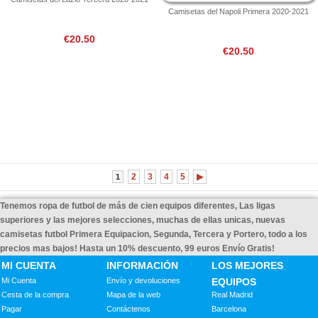
Camisetas del Napoli Primera 2020-2021
€20.50
€20.50
2
3
4
5
▶
1
Tenemos ropa de futbol de más de cien equipos diferentes, Las ligas
superiores y las mejores selecciones, muchas de ellas unicas, nuevas
camisetas futbol Primera Equipacion, Segunda, Tercera y Portero, todo a los
precios mas bajos! Hasta un 10% descuento, 99 euros Envío Gratis!
MI CUENTA
INFORMACIÓN
LOS MEJORES
Mi Cuenta
Envío y devoluciones
EQUIPOS
Cesta de la compra
Mapa de la web
Real Madrid
Pagar
Contáctenos
Barcelona