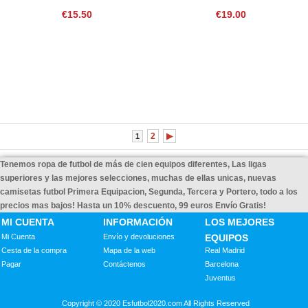
€15.50
€19.00
2
▶
1
Tenemos ropa de futbol de más de cien equipos diferentes, Las ligas
superiores y las mejores selecciones, muchas de ellas unicas, nuevas
camisetas futbol Primera Equipacion, Segunda, Tercera y Portero, todo a los
precios mas bajos! Hasta un 10% descuento, 99 euros Envío Gratis!
MI CUENTA
INFORMACIÓN
LOS MEJORES
Mi Cuenta
Envío y devoluciones
EQUIPOS
Cesta de la compra
Mapa de la web
Real Madrid
Pagar
Contáctenos
Barcelona
Juventus
Copyright © 2020 Esfutbol2020.com All Rights Reserved