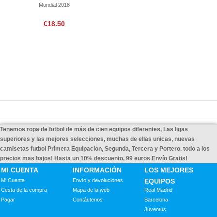
Mundial 2018
€18.50
Tenemos ropa de futbol de más de cien equipos diferentes, Las ligas
superiores y las mejores selecciones, muchas de ellas unicas, nuevas
camisetas futbol Primera Equipacion, Segunda, Tercera y Portero, todo a los
precios mas bajos! Hasta un 10% descuento, 99 euros Envío Gratis!
MI CUENTA
INFORMACIÓN
LOS MEJORES
Mi Cuenta
Envío y devoluciones
EQUIPOS
Cesta de la compra
Mapa de la web
Real Madrid
Pagar
Contáctenos
Barcelona
Juventus