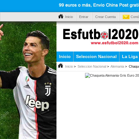
Inicio
Entrar
Crear Cuenta
Cont
Inicio
Seleccion Nacional
La Liga
Inicio
>
Seleccion Nacional
>
Alemania
> Chaque