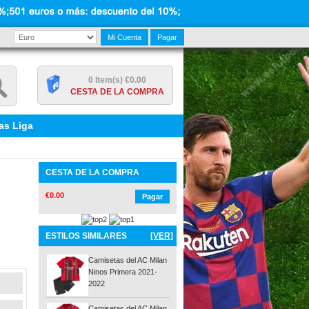
Mi Cuenta
Pagar
0 Item(s) €0.00
CESTA DE LA COMPRA
as Liga
CESTA DE LA COMPRA
€0.00
Pagar
ESTILOS SIMILARES
[VER]
Camisetas del AC Milan
Ninos Primera 2021-
2022
Camisetas del AC Milan