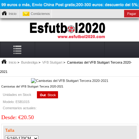
Inicio
Contáctenos
Pagar
Inicio
>
Bundesliga
>
VFB Stuttgart
> Camisetas del VFB Stuttgart Tercera 2020-
2021
Camisetas del VFB Stuttgart Tercera 2020-2021
Unidades en Stock
Modelo: ESB1015
Comentarios actuales:
Desde: €20.50
Talla