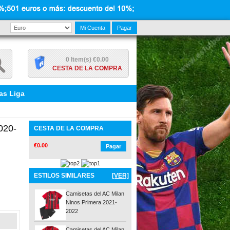
Mi Cuenta
Pagar
0 Item(s) €0.00
CESTA DE LA COMPRA
as Liga
020-
CESTA DE LA COMPRA
€0.00
Pagar
ESTILOS SIMILARES
[VER]
Camisetas del AC Milan
Ninos Primera 2021-
2022
Camisetas del AC Milan