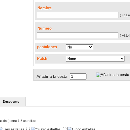
Nombre
( +€1.4
Numero
( +€1.4
pantalones
Patch
Añadir a la cesta:
Descuento
ación ( entre 1-5 estrellas: