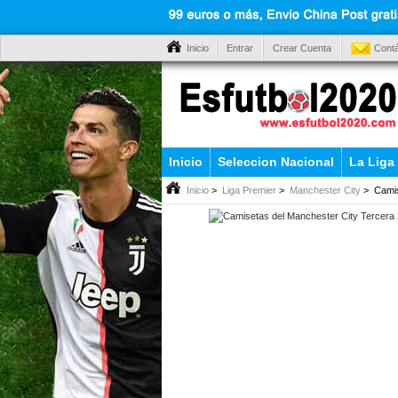
Inicio
Entrar
Crear Cuenta
Cont
Inicio
Seleccion Nacional
La Liga
Inicio
>
Liga Premier
>
Manchester City
> Camis