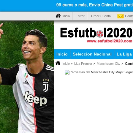
Inicio
Entrar
Crear Cuenta
Cont
Inicio
Seleccion Nacional
La Liga
Inicio
>
Liga Premier
>
Manchester City
> Camis