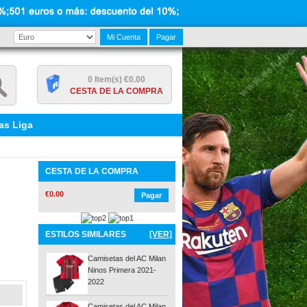
Mi Cuenta
Pagar
0 Item(s) €0.00
CESTA DE LA COMPRA
as Liga
CESTA DE LA COMPRA
€0.00
Pagar
ESTILOS SIMILARES
[VER]
Camisetas del AC Milan
Ninos Primera 2021-
2022
Camisetas del AC Milan