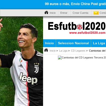
Inicio
Entrar
Crear Cuenta
Cont
Inicio
Seleccion Nacional
La Liga
Inicio
>
La Liga
>
CD Leganes
> Camisetas del