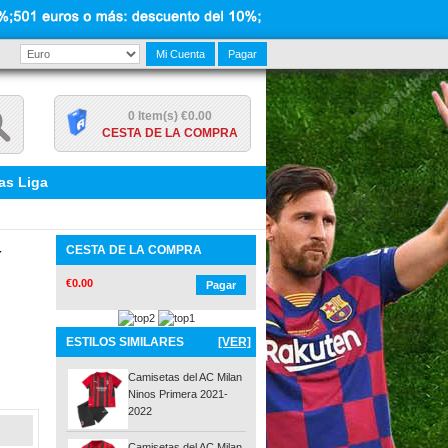
Mi Cuenta
Pagar
0 Item(s) €0.00
CESTA DE LA COMPRA
as Liga
-
CESTA DE LA COMPRA
€0.00
Pagar
ESTILOS SIMILARES
[VER]
Camisetas del AC Milan
Ninos Primera 2021-
2022
Camisetas del AC Milan