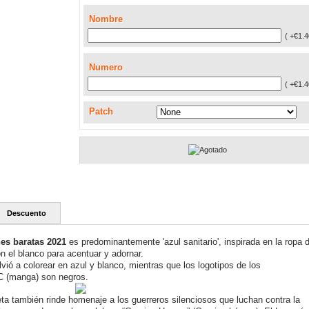
Nombre
( +€1.4
Numero
( +€1.4
Patch
Descuento
es baratas 2021
es predominantemente 'azul sanitario', inspirada en la ropa 
 el blanco para acentuar y adornar.
vió a colorear en azul y blanco, mientras que los logotipos de los
C (manga) son negros.
ta también rinde homenaje a los guerreros silenciosos que luchan contra la