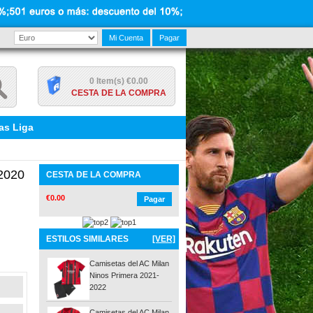
Mi Cuenta
Pagar
0 Item(s) €0.00
CESTA DE LA COMPRA
as Liga
 2020
CESTA DE LA COMPRA
€0.00
Pagar
ESTILOS SIMILARES
[VER]
Camisetas del AC Milan
Ninos Primera 2021-
2022
Camisetas del AC Milan