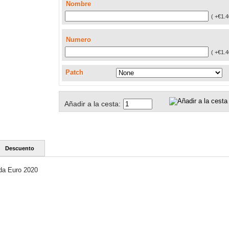
Nombre
( +€1.4
Numero
( +€1.4
Patch
Añadir a la cesta:
Descuento
da Euro 2020