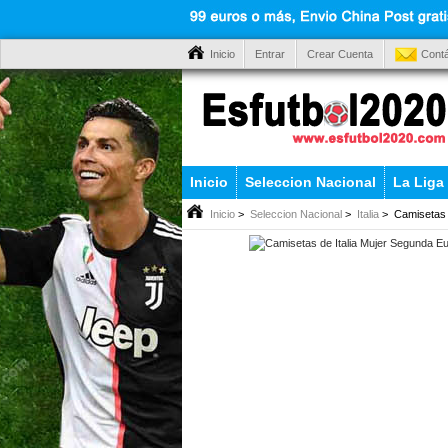
Inicio
Entrar
Crear Cuenta
Cont
Inicio
Seleccion Nacional
La Liga
Inicio
>
Seleccion Nacional
>
Italia
> Camisetas d