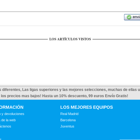
LOS ARTÍCULOS VISTOS
 diferentes, Las ligas superiores y las mejores selecciones, muchas de ellas 
a los precios mas bajos! Hasta un 10% descuento, 99 euros Envío Gratis!
FORMACIÓN
LOS MEJORES EQUIPOS
 y devoluciones
Real Madrid
 de la web
Barcelona
áctenos
Juventus
d