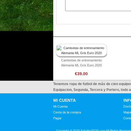
Camisetas de entrenamiento
Alemania ML Gris Euro 2020
€39.00
Tenemos ropa de futbol de más de cien equipos
Equipacion, Segunda, Tercera y Portero, todo 
MI CUENTA
IN
Mi Cuenta
Envío
Cesta de la compra
Mapa
Pagar
Cont
Copyright © 2020 Esfutbol2020.com All Rights Reserve