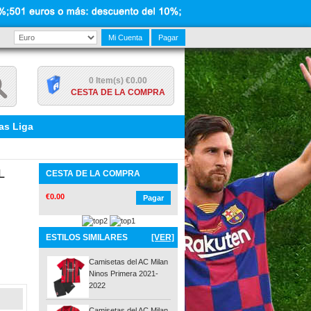
Mi Cuenta
Pagar
0 Item(s) €0.00
CESTA DE LA COMPRA
as Liga
L
CESTA DE LA COMPRA
€0.00
Pagar
ESTILOS SIMILARES
[VER]
Camisetas del AC Milan
Ninos Primera 2021-
2022
Camisetas del AC Milan