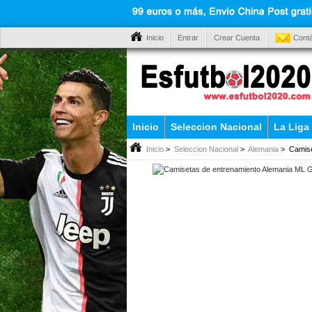
Inicio
Entrar
Crear Cuenta
Cont
Inicio
Seleccion Nacional
La Liga
Inicio
>
Seleccion Nacional
>
Alemania
> Camise