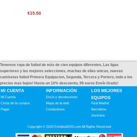
€15.50
Tenemos ropa de futbol de más de cien equipos diferentes, Las ligas
superiores y las mejores selecciones, muchas de ellas unicas, nuevas
camisetas futbol Primera Equipacion, Segunda, Tercera y Portero, todo a los
precios mas bajos! Hasta un 10% descuento, 99 euros Envío Gratis!
MI CUENTA
INFORMACIÓN
LOS MEJORES
Mi Cuenta
Envío y devoluciones
EQUIPOS
Cesta de la compra
Mapa de la web
Real Madrid
Pagar
Contáctenos
Barcelona
Juventus
Copyright © 2020 Esfutbol2020.com All Rights Reserved